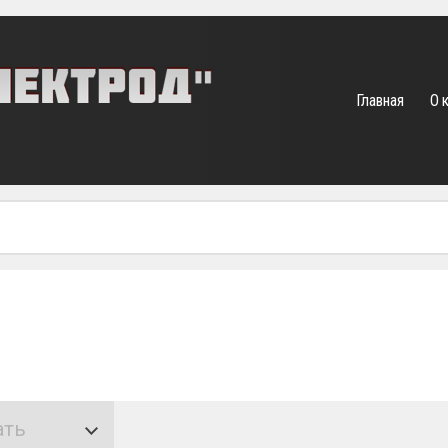
Главная
О 
ать