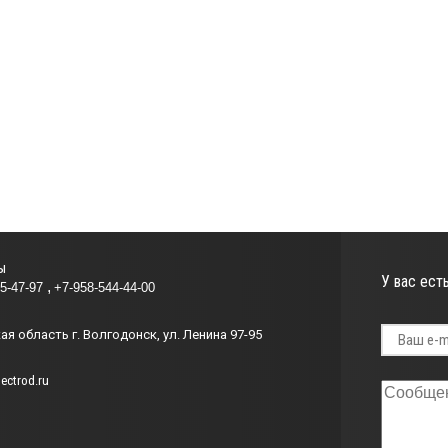
ы
У вас ест
85-47-97
+7-958-544-44-00
я область г. Волгодонск, ул. Ленина 97-95
ectrod.ru