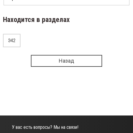
11Х15Н25М6АГ2
Э-12
Находится в разделах
12Х11НВМФ
Э-12Х
12Х11НМФ
Э42
Э-12Х
2Х13
Э-14
Назад
12Х24Н14С2
Э-27Х
14Х11НВМФ
Э-28Х
27Х15Н35В3Г2Б2Т
8Х24Н16Г6
У вас есть вопросы? Мы на связи!