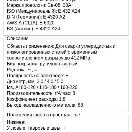
08Х19Н9Ф2Г2С2
Марка проволоки: Св-08, 08А
Х19Н10Г2МБФ
ISO (Международный): E 432 A24
Э-08Х
10Х20
Э-90
80Х4С
DIN (Германия): E 4320 A2
08Х19Н9Ф2Г2СМ
AWS A (США): E 6020
Х19Н9ГФ
Э-08Х
10Х23
Э-95Х
90Х4М4ВФ
BS (Англия): E 4320 A24
08Х20Н9Г2Б
Описание
Х20Н7М2Г2Б
Э-08
14Х14
Э-65Х
95Х7Г5С
Область применения: Для сварки углеродистых и
08Х24Н12Г3СТ
низколегированных сталей с временным
Х23Н26М3
Э-08Х
Э-175
65Х11Н3
сопротивлением разрыву до 412 МПа.
08Х24Н6ТАФМ
Вид покрытия: рутилово-кислый
Род тока: ~ , =
Х14Г14Н3Т
Э-09Х
Э-190
175Б8Х6СТ
Полярность на электроде: + , -
08Х25Н60М10Г2
Диаметр, мм: 3.0 / 4.0 / 5.0
Э-09Х
190К62Х29В5С2
Ісв, А: 80-120 / 110-180 / 160-220
09Х15Н25М6АГ2Ф
Производительность, г/А*час: 8
Коэффициент расхода: 1.8
Э-09Х
Выход наплавленного металла: 88
09Х16Н8Г3М3Ф
Положения швов в пространстве
Э-09Х
Нижнее: +
09Х19Н10Г2М2Б
Угловые, тавровые швы: +
Э-10Х