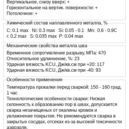
Вертикальное, снизу вверх: +
09Х19Н11Г3М2Ф
Горизонтальное на вертик. поверхности: +
Э-10Х
Потолочное: +
10Х16Н4Б
Химический состав наплавленного металла, %
Э-10Х
C: 0.1 max Ni: 0.3 max Si: 0.05 - 0.1 Mn: 0.6 - 0.9C
10Х17Н13С4
r: 0.2 max S: 0.035 max P: 0.04 max
Э-10Х
Механические свойства металла шва
10Х17Т
Временное сопротивление разрыву, МПа: 470
Э-10Х
Относительное удлиннение, %: 23
10Х20Н70Г2М2Б2В
Ударная вязкость KCU, Дж/кв.см при +20: 117
Э-10Х
Ударная вязкость KCU, Дж/кв.см при -40: 93
10Х20Н70Г2М2В
Особенности применения
Э-10Х
Температура прокалки перед сваркой: 150 - 160 град.
10Х20Н9Г6С
1 час
Технологические особенности сварки: Низкая
Э-10Х
склонность к образованию пор в швах, допускается
0Х25Н13Г2
сварка незачищеных от окалины кромок и
Э-11Х
увлажнение покрытия. Не рекомендуется сварка в
10Х25Н13Г2Б
закрытых сосудах, отсеках из-за высокой токсичности
аэрозоля.
Э-12