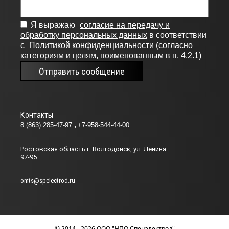
09Х19Н11Г3М2Ф
Э-10Х
Я выражаю
согласие на передачу и
10Х16Н4Б
обработку персональных данных
в соответствии
с
Политикой конфиденциальности
(согласно
Э-10Х
категориям и целям, поименованным в п. 4.2.1)
10Х17Н13С4
Отправить сообщение
Э-10Х
10Х17Т
Э-10Х
10Х20Н70Г2М2Б2В
Контакты
Э-10Х
8 (863) 285-47-97
+7-958-544-44-00
10Х20Н70Г2М2В
Ростовская область г. Волгодонск, ул. Ленина
Э-10Х
97-95
10Х20Н9Г6С
Э-10Х
omts@spelectrod.ru
0Х25Н13Г2
Э-11Х
10Х25Н13Г2Б
Э-12
© 2014 - 2026 ООО "НПО Спецэлектрод"