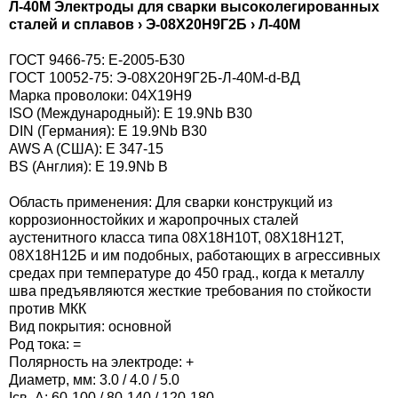
Л-40М Электроды для сварки высоколегированных
08Х19Н9Ф2Г2С2
сталей и сплавов › Э-08Х20Н9Г2Б › Л-40М
Х19Н10Г2МБФ
Э-08Х
10Х20
Э-90
80Х4С
08Х19Н9Ф2Г2СМ
ГОСТ 9466-75: Е-2005-Б30
Х19Н9ГФ
ГОСТ 10052-75: Э-08Х20Н9Г2Б-Л-40М-d-ВД
Э-08Х
10Х23
Э-95Х
90Х4М4ВФ
Марка проволоки: 04Х19Н9
08Х20Н9Г2Б
ISO (Международный): E 19.9Nb B30
Х20Н7М2Г2Б
Э-08
14Х14
Э-65Х
95Х7Г5С
DIN (Германия): E 19.9Nb B30
08Х24Н12Г3СТ
AWS A (США): E 347-15
Х23Н26М3
BS (Англия): E 19.9Nb B
Э-08Х
Э-175
65Х11Н3
08Х24Н6ТАФМ
Область применения: Для сварки конструкций из
Х14Г14Н3Т
Э-09Х
Э-190
175Б8Х6СТ
коррозионностойких и жаропрочных сталей
08Х25Н60М10Г2
аустенитного класса типа 08Х18Н10Т, 08Х18Н12Т,
08Х18Н12Б и им подобных, работающих в агрессивных
Э-09Х
190К62Х29В5С2
средах при температуре до 450 град., когда к металлу
09Х15Н25М6АГ2Ф
шва предъявляются жесткие требования по стойкости
Э-09Х
против МКК
09Х16Н8Г3М3Ф
Вид покрытия: основной
Род тока: =
Э-09Х
Полярность на электроде: +
09Х19Н10Г2М2Б
Диаметр, мм: 3.0 / 4.0 / 5.0
Э-10Х
Ісв, А: 60-100 / 80-140 / 120-180