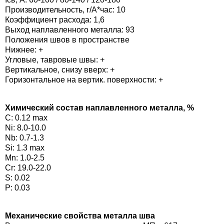
09Х19Н11Г3М2Ф
Производительность, г/А*час: 10
Коэффициент расхода: 1,6
Э-10Х
Выход наплавленного металла: 93
10Х16Н4Б
Положения швов в пространстве
Э-10Х
Нижнее: +
10Х17Н13С4
Угловые, тавровые швы: +
Вертикальное, снизу вверх: +
Э-10Х
Горизонтальное на вертик. поверхности: +
10Х17Т
Э-10Х
Химический состав наплавленного металла, %
10Х20Н70Г2М2Б2В
C: 0.12 max
Э-10Х
Ni: 8.0-10.0
10Х20Н70Г2М2В
Nb: 0.7-1.3
Э-10Х
Si: 1.3 max
Mn: 1.0-2.5
10Х20Н9Г6С
Cr: 19.0-22.0
Э-10Х
S: 0.02
0Х25Н13Г2
P: 0.03
Э-11Х
10Х25Н13Г2Б
Механические свойства металла шва
Э-12