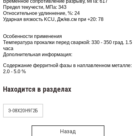
Временное сопротивление разрыву, МПа: 617
11Х15Н25М6АГ2
Предел текучести, МПа: 343
Относительное удлиннение, %: 24
Э-12
Ударная вязкость KCU, Дж/кв.см при +20: 78
12Х11НВМФ
Э-12Х
12Х11НМФ
Особенности применения
Температура прокалки перед сваркой: 330 - 350 град. 1.5
Э-12Х
часа
2Х13
Дополнительная информация:
Э-14
Содержание ферритной фазы в наплавленном металле:
12Х24Н14С2
2.0 - 5.0 %
Э-27Х
14Х11НВМФ
Находится в разделах
Э-28Х
27Х15Н35В3Г2Б2Т
Э-08Х20Н9Г2Б
8Х24Н16Г6
Назад