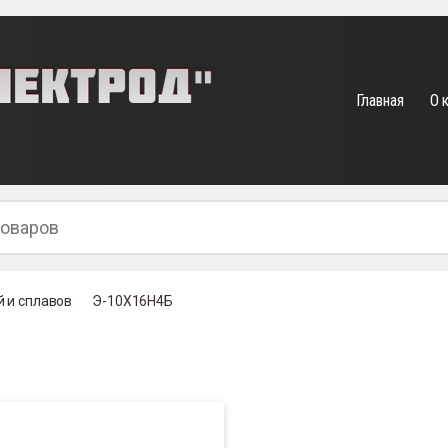
Главная
О 
 и сплавов
Э-10Х16Н4Б