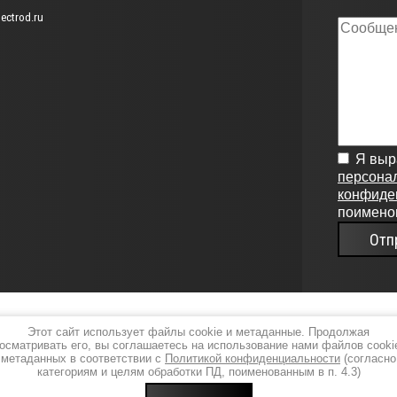
ectrod.ru
Я вы
персона
конфиде
поименов
Отп
Этот сайт использует файлы cookie и метаданные. Продолжая
осматривать его, вы соглашаетесь на использование нами файлов cooki
метаданных в соответствии с
Политикой конфиденциальности
(согласно
категориям и целям обработки ПД, поименованным в п. 4.3)