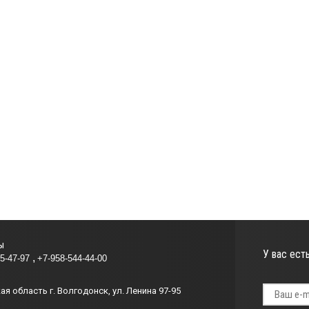
ы
У вас ест
85-47-97
+7-958-544-44-00
я область г. Волгодонск, ул. Ленина 97-95