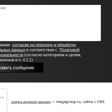
ражаю
согласие на передачу и обработку
льных данных
в соответствии с
Политикой
нциальности
(согласно категориям и целям,
анным в п. 4.2.1)
равить сообщение
e и
— megagroup.ru, сайты с CMS
создать интернет магазин