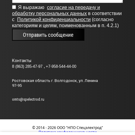
09Х19Н11Г3М2Ф
Я выражаю
согласие на передачу и
Э-10Х
обработку персональных данных
в соответствии
с
Политикой конфиденциальности
(согласно
10Х16Н4Б
категориям и целям, поименованным в п. 4.2.1)
Э-10Х
Отправить сообщение
10Х17Н13С4
Э-10Х
10Х17Т
Э-10Х
Контакты
10Х20Н70Г2М2Б2В
8 (863) 285-47-97
+7-958-544-44-00
Э-10Х
10Х20Н70Г2М2В
Ростовская область г. Волгодонск, ул. Ленина
97-95
Э-10Х
10Х20Н9Г6С
omts@spelectrod.ru
Э-10Х
0Х25Н13Г2
Э-11Х
10Х25Н13Г2Б
© 2014 - 2026 ООО "НПО Спецэлектрод"
Политика конфиденциальности
Э-12