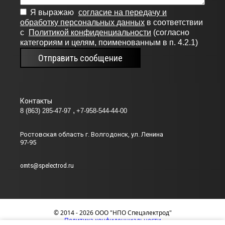
09Х19Н11Г3М2Ф
Я выражаю
согласие на передачу и
Э-10Х
обработку персональных данных
в соответствии
с
Политикой конфиденциальности
(согласно
10Х16Н4Б
категориям и целям, поименованным в п. 4.2.1)
Э-10Х
Отправить сообщение
10Х17Н13С4
Э-10Х
10Х17Т
Э-10Х
Контакты
10Х20Н70Г2М2Б2В
8 (863) 285-47-97
+7-958-544-44-00
Э-10Х
10Х20Н70Г2М2В
Ростовская область г. Волгодонск, ул. Ленина
97-95
Э-10Х
10Х20Н9Г6С
omts@spelectrod.ru
Э-10Х
0Х25Н13Г2
Э-11Х
10Х25Н13Г2Б
© 2014 - 2026 ООО "НПО Спецэлектрод"
Политика конфиденциальности
Э-12