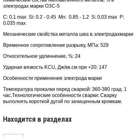
11Х15Н25М6АГ2
электродах марки ОЗС-5
Э-12
C: 0.1 max Si: 0.2 - 0.45 Mn: 0.85 - 1.2 S: 0.03 max P:
12Х11НВМФ
0.035 max
Э-12Х
Механические свойства металла шва в электродахмарки
12Х11НМФ
Э-12Х
Временное сопротивление разрыву, МПа: 529
2Х13
Относительное удлиннение, %: 24
Э-14
12Х24Н14С2
Ударная вязкость KCU, Дж/кв.см при +20: 147
Э-27Х
Особенности применения электрода марки
14Х11НВМФ
Температура прокалки перед сваркой: 360-380 град. 1
Э-28Х
час.Технологические особенности сварки: Сварку
27Х15Н35В3Г2Б2Т
выполнять короткой дугой по зачищенным кромкам.
8Х24Н16Г6
Находится в разделах