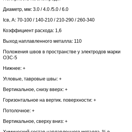
09Х19Н11Г3М2Ф
Диаметр, мм: 3.0 / 4.0 /5.0 / 6.0
Э-10Х
10Х16Н4Б
Ісв, А: 70-100 / 140-210 / 210-290 / 260-340
Э-10Х
Коэффициент расхода: 1,6
10Х17Н13С4
Выход наплавленного металла: 110
Э-10Х
10Х17Т
Положения швов в пространстве у электродов марки
Э-10Х
ОЗС-5
10Х20Н70Г2М2Б2В
Нижнее: +
Э-10Х
10Х20Н70Г2М2В
Угловые, тавровые швы: +
Э-10Х
Вертикальное, снизу вверх: +
10Х20Н9Г6С
Горизонтальное на вертик. поверхности: +
Э-10Х
0Х25Н13Г2
Потолочное: +
Э-11Х
Вертикальное, сверху вниз: +
10Х25Н13Г2Б
Э-12
Химический состав наплавленного металла, % в