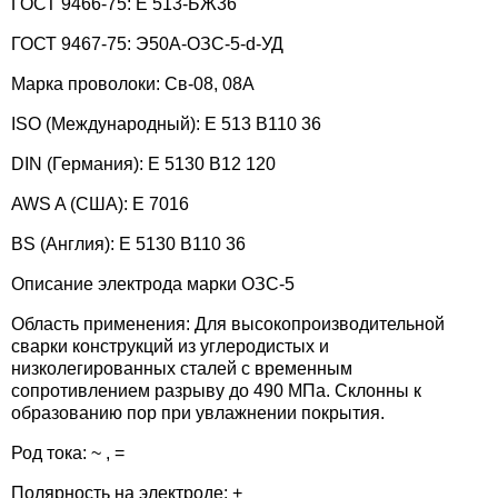
ГОСТ 9466-75: Е 513-БЖ36
08Х19Н9Ф2Г2С2
Х19Н10Г2МБФ
ГОСТ 9467-75: Э50А-ОЗС-5-d-УД
Э-08Х
10Х20
Э-90
80Х4С
08Х19Н9Ф2Г2СМ
Марка проволоки: Св-08, 08А
Х19Н9ГФ
Э-08Х
10Х23
Э-95Х
90Х4М4ВФ
ISO (Международный): E 513 B110 36
08Х20Н9Г2Б
Х20Н7М2Г2Б
Э-08
14Х14
Э-65Х
95Х7Г5С
DIN (Германия): E 5130 B12 120
08Х24Н12Г3СТ
AWS A (США): E 7016
Х23Н26М3
Э-08Х
Э-175
65Х11Н3
08Х24Н6ТАФМ
BS (Англия): E 5130 B110 36
Х14Г14Н3Т
Э-09Х
Э-190
175Б8Х6СТ
Описание электрода марки ОЗС-5
08Х25Н60М10Г2
Э-09Х
Область применения: Для высокопроизводительной
190К62Х29В5С2
сварки конструкций из углеродистых и
09Х15Н25М6АГ2Ф
низколегированных сталей с временным
Э-09Х
сопротивлением разрыву до 490 МПа. Склонны к
09Х16Н8Г3М3Ф
образованию пор при увлажнении покрытия.
Э-09Х
Род тока: ~ , =
09Х19Н10Г2М2Б
Э-10Х
Полярность на электроде: +